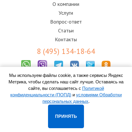
О компании
Услуги
Вопрос-ответ
Статьи
Контакты
8 (495) 134-18-64
Мы используем файлы cookie, а также сервисы Яндекс
Результаты СОУТ
Метрика, чтобы сделать наш сайт лучше. Оставаясь на
Пользовательское соглашение
Политика конфиденциальности (ПОПД)
сайте, вы соглашаетесь с
Политикой
Согласие на обработку персональных данных
конфиденциальности (ПОПД)
и
условиями Обработки
персональных данных
.
© 2010-
2026 ООО «Контакт-Центр» -
колл-центр в Пскове
ПРИНЯТЬ
Адрес: 180021, Псков, ул. Индустриальная, д. 9/1К, оф. 402