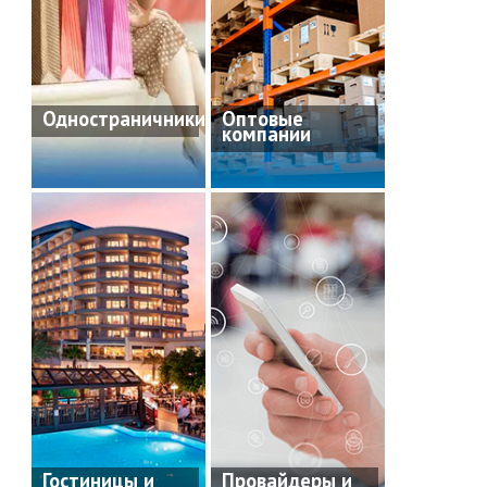
Одностраничники
Оптовые
компании
Гостиницы и
Провайдеры и