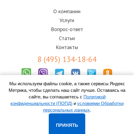
О компании
Услуги
Вопрос-ответ
Статьи
Контакты
8 (495) 134-18-64
Мы используем файлы cookie, а также сервисы Яндекс
Результаты СОУТ
Метрика, чтобы сделать наш сайт лучше. Оставаясь на
Пользовательское соглашение
Политика конфиденциальности (ПОПД)
сайте, вы соглашаетесь с
Политикой
Согласие на обработку персональных данных
конфиденциальности (ПОПД)
и
условиями Обработки
персональных данных
.
© 2010-
2026 ООО «Контакт-Центр» -
колл-центр в Пскове
ПРИНЯТЬ
Адрес: 180021, Псков, ул. Индустриальная, д. 9/1К, оф. 402