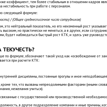
 ниже коэффициент, тем более стабильным в отношении кадров явл
на нестабильность при работе с персоналом.
 по следующей формуле:
ости) / (Общее среднесписочное число сотрудников)
м, это нейтральный показатель, но его неизменный рост указывает
высоким, но практически не меняться, а в других, если сотрудни
ми, будет наблюдаться быстрый рост КТК, и здесь уже руководст
А ТЕКУЧЕСТЬ?
выше по формуле, обозначают такой уход как «освобождение от за
ается при расчете КТК:
внутренней дисциплины, постоянные прогулы и иное неподобающее
 кроме тех, что вызваны непреодолимыми факторами (иными слова
нания, нежелания учиться).
 связанные с государственной или производственной необходимо
олжность, в другое подразделение компании и иные причины, ко