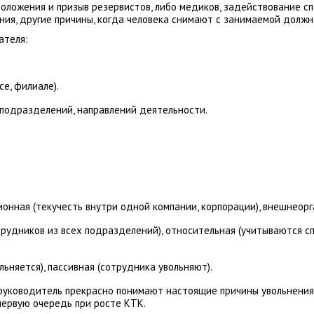
ложения и призыв резервистов, либо медиков, задействование спе
ния, другие причины, когда человека снимают с занимаемой должн
ателя:
е, филиале).
 подразделений, направлений деятельности.
онная (текучесть внутри одной компании, корпорации), внешнеорг
трудников из всех подразделений), относительная (учитываются 
льняется), пассивная (сотрудника увольняют).
 руководитель прекрасно понимают настоящие причины увольнения
первую очередь при росте КТК.