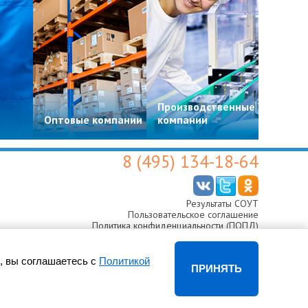
Производственные
Цвето
Оптовые компании
компании
магази
8 (495) 134-18-64
Результаты СОУТ
Пользовательское соглашение
Политика конфиденциальности (ПОПД)
Согласие на обработку персональных данных
, вы соглашаетесь с
Политикой
ПРИНЯТЬ