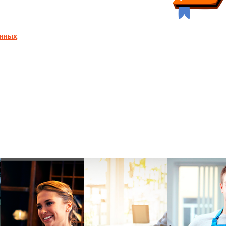
анных
.